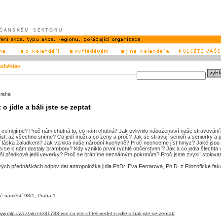
oběslav
Praha
 o jídle a báli jste se zeptat
to, co nejíme? Proč nám chutná to, co nám chutná? Jak ovlivnilo náboženství naše stravován
íst, až všechno sníme? Co jedí muži a co ženy a proč? Jak se stravují senioři a seniorky a 
zí láska žaludkem? Jak vznikla naše národní kuchyně? Proč nechceme jíst hmyz? Jaké jsou
 se k nám dostaly brambory? Kdy vzniklo první rychlé občerstvení? Jak a co jedla šlechta 
aši předkové jedli veverky? Proč se bráníme neznámým pokrmům? Proč jsme zvyklí stolovat
vých přednáškách odpovídat antropoložka jídla PhDr. Eva Ferrarová, Ph.D. z Filozofické faku
é náměstí 98/1, Praha 1
ww.mlp.cz/cz/akce/e31783-vse-co-jste-chteli-vedet-o-jidle-a-bali-jste-se-zeptat/