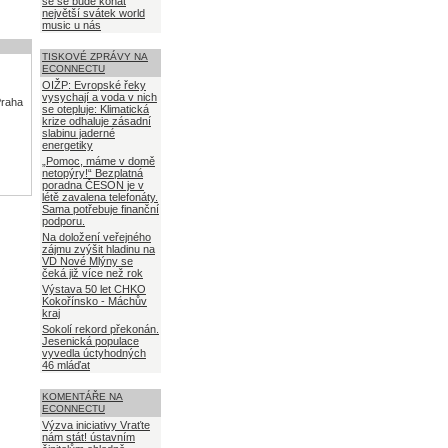
se se bude konat
největší svátek world
music u nás
TISKOVÉ ZPRÁVY NA
ECONNECTU
OIŽP: Evropské řeky
vysychají a voda v nich
Praha
se otepluje: Klimatická
krize odhaluje zásadní
slabinu jaderné
energetiky
„Pomoc, máme v domě
netopýry!“ Bezplatná
poradna ČESON je v
létě zavalena telefonáty.
Sama potřebuje finanční
podporu.
Na doložení veřejného
zájmu zvýšit hladinu na
VD Nové Mlýny se
čeká již více než rok
Výstava 50 let CHKO
Kokořínsko - Máchův
kraj
Sokolí rekord překonán.
Jesenická populace
vyvedla úctyhodných
46 mláďat
KOMENTÁŘE NA
ECONNECTU
Výzva iniciativy Vraťte
nám stát! ústavním