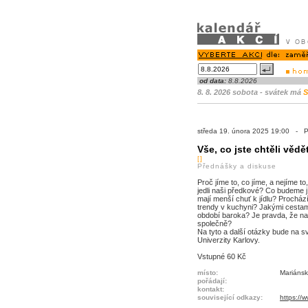
od data:
8.8.2026
8. 8. 2026 sobota - svátek má
S
středa 19. února 2025 19:00 - 
Vše, co jste chtěli vědět
[]
Přednášky a diskuse
Proč jíme to, co jíme, a nejíme 
jedli naši předkové? Co budeme j
mají menší chuť k jídlu? Prochá
trendy v kuchyni? Jakými cestami
období baroka? Je pravda, že n
společně?
Na tyto a další otázky bude na s
Univerzity Karlovy.
Vstupné 60 Kč
místo:
Mariánsk
pořádají:
kontakt:
související odkazy:
https://w