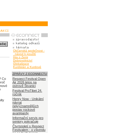
Občanská společnost -
návod k použití
Hra o Zemi
Dobrovolnictví
Globalizace
Kurdistán a Kurdové
ZPRÁVY Z ECONNECTU
í? Co
Respect Festival Open
proč
Air 2026 letos na
 nové
ostrově Štvanici
v
Festival ProTibet 24.
ročník
Henry Now - Unikátní
lty
návrat
nejvýznamnějších
postav rockové
avantgardy
Informační servis pro
seniory pokračuje
Čtvrtstoletí s Respect
Festivalem - o víkendu