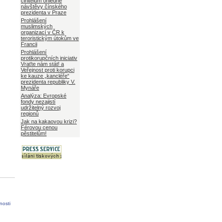
činitelům ohledně
návštěvy čínského
prezidenta v Praze
Prohlášení
muslimských
organizací v ČR k
teroristickým útokům ve
Francii
Prohlášení
protikorupčních iniciativ
Vraťte nám stát! a
Veřejnost proti korupci
ke kauze „kancléře“
prezidenta republiky V.
Mynáře
Analýza: Evropské
fondy nezajistí
udržitelný rozvoj
regionů
Jak na kakaovou krizi?
Férovou cenou
pěstitelům!
nosti