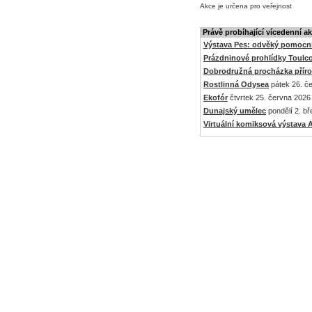
Akce je
určena pro veřejnost
Právě probíhající vícedenní a
Výstava Pes: odvěký pomocní
Prázdninové prohlídky Toulc
Dobrodružná procházka přír
Rostlinná Odysea
pátek 26. če
Ekofór
čtvrtek 25. června 2026 
Dunajský umělec
pondělí 2. bř
Virtuální komiksová výstav