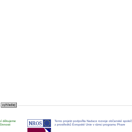
ví děkujeme
Tento projekt podpořila Nadace rozvoje občanské společ
činnosti
z prostředků Evropské Unie v rámci programu Phare