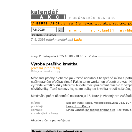
od data:
7.8.2026
7. 8. 2026 pátek - svátek má
Lada
úterý 11. listopadu 2025 16:00 - 18:00 - Praha
Výroba ptačího krmítka
[Životní prostředí]
Dílny a workshopy
Máte rádi ptáčky a chcete jim v zimě nabídnout bezpečné místo s potra
našim ptákům přečkat zimu? Pak je tento workshop přesně pro vás! N
vyrobíte krmítko, díky kterému budete moci pozorovat ptactvo z bezpro
návštěvníky. Také se dozvíte, na co ptáky do krmítka hravě nalákáte, a
Maximální počet účastníků na kurzu je 15. Kurz je vhodný pro začáteč
místo:
Ekocentrum Prales, Mladoboleslavská 953, 197
pořádají:
Lesy hl. m. Prahy
kontakt:
Linda Janská
janska@lesy-praha.cz
Tel: 60835
související odkazy:
Akce je
určena pro veřejnost
Právě probíhající vícedenní akce