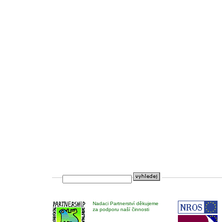
Nadaci Partnerství děkujeme
za podporu naší činnosti