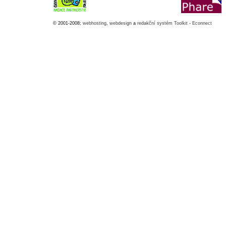
© 2001-2008;
webhosting
,
webdesign
a
redakční systém Toolkit
-
Econnect