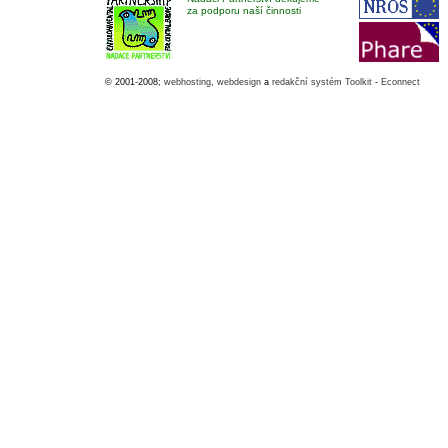
za podporu naší činnosti
© 2001-2008;
webhosting
,
webdesign
a
redakční systém Toolkit
-
Econnect