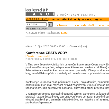
od data:
7.8.2026
7. 8. 2026 pátek - svátek má
Lada
středa 15. října 2025 08:45 - 15:00 - Olomoucký kraj
Konference CESTA VODY
[Životní prostředí]
Konference, semináře, školení a stáže
V říjnu se v Jesenických lázních uskuteční konference Cesta vody 2025
protipovodňová opatření, adaptace na klimatickou změnu a udržitelný 
Priessnitze a v krajině, kterou se nedávno prohnaly ničivé povodně, 
lesy, zemědělskou půdu a mokřady až po městskou a příměstskou kra
Konference je určena zástupcům měst a obcí, projektantům, zemědělc
odborníkům, kteří mají možnost ovlivnit zasakování v místě, kde se
určena všem, kdo se zabývají ochranou půdy před erozí, prevencí pov
V rámci programu se uskuteční odborná terénní exkurze s ukázkou pří
projektů na zadržování vody a protipovodňovou ochranu. Společně budem
vhodná opatření, pro zmírnění následků škod na majetku a infrastruktuře
pro budoucí generace.