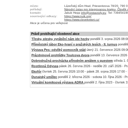
místo:
Lázeňský dům Hrad, Priessnitzova 78/20, 790 0
pořádají:
Národní ústav pro integrovanou krajinu, Člověk v
kontakt:
Jakub Hepp
info@cestavody.eu
Tel: 73945419
související odkazy:
https://www.nuik.org/
https://www.clovekvtisni.cz/
Akce je
určena pro veřejnost
Právě probíhající vícedenní akce
Třesky, plesky, vyrábění nám jde hezky
pondělí 3. srpna 2026 08:00
Příměstský tábor Eko-hraní v pražských lesích - II. turnus
pondělí
Výstava Pes: odvěký pomocník stád
úterý 21. července 2026 09:00
Prázdninové prohlídky Toulcova dvora
pondělí 13. července 2026 
Dobrodružná procházka přírodním areálem s questem
středa 1. 
Rostlinná Odysea
pátek 26. června 2026 - neděle 20. září 2026 - P
Ekofór
čtvrtek 25. června 2026 10:00 - pátek 28. srpna 2026 17:00 -
Dunajský umělec
pondělí 2. března 2026 - sobota 10. října 2026 - P
Virtuální komiksová výstava ADRA
pondělí 2. října 2023 - čtvrtek 