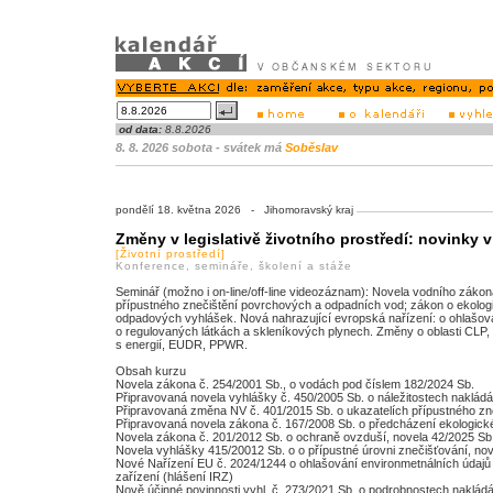
od data:
8.8.2026
8. 8. 2026 sobota - svátek má
Soběslav
pondělí 18. května 2026 - Jihomoravský kraj
Změny v legislativě životního prostředí: novinky 
[Životní prostředí]
Konference, semináře, školení a stáže
Seminář (možno i on-line/off-line videozáznam): Novela vodního zákon
přípustného znečištění povrchových a odpadních vod; zákon o ekolog
odpadových vyhlášek. Nová nahrazující evropská nařízení: o ohlašová
o regulovaných látkách a skleníkových plynech. Změny o oblasti CLP, p
s energií, EUDR, PPWR.
Obsah kurzu
Novela zákona č. 254/2001 Sb., o vodách pod číslem 182/2024 Sb.
Připravovaná novela vyhlášky č. 450/2005 Sb. o náležitostech naklád
Připravovaná změna NV č. 401/2015 Sb. o ukazatelích přípustného z
Připravovaná novela zákona č. 167/2008 Sb. o předcházení ekologick
Novela zákona č. 201/2012 Sb. o ochraně ovzduší, novela 42/2025 Sb
Novela vyhlášky 415/20012 Sb. o o přípustné úrovni znečišťování, no
Nové Nařízení EU č. 2024/1244 o ohlašování environmetnálních údajů 
zařízení (hlášení IRZ)
Nově účinné povinnosti vyhl. č. 273/2021 Sb. o podrobnostech nakládá