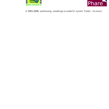
© 2001-2008;
webhosting
,
webdesign
a
redakční systém Toolkit
-
Econnect