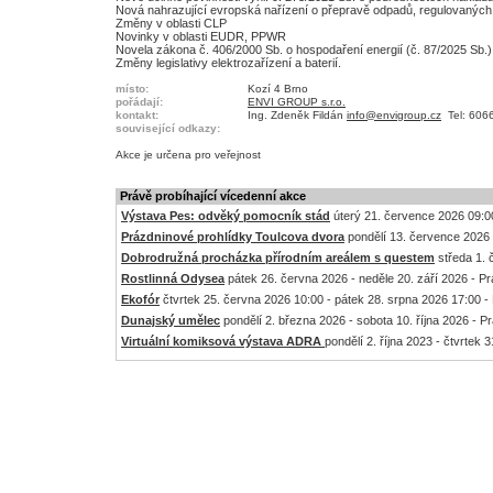
Nová nahrazující evropská nařízení o přepravě odpadů, regulovaných 
Změny v oblasti CLP
Novinky v oblasti EUDR, PPWR
Novela zákona č. 406/2000 Sb. o hospodaření energií (č. 87/2025 Sb.)
Změny legislativy elektrozařízení a baterií.
místo:
Kozí 4 Brno
pořádají:
ENVI GROUP s.r.o.
kontakt:
Ing. Zdeněk Fildán
info@envigroup.cz
Tel: 606
související odkazy:
Akce je
určena pro veřejnost
Právě probíhající vícedenní akce
Výstava Pes: odvěký pomocník stád
úterý 21. července 2026 09:00
Prázdninové prohlídky Toulcova dvora
pondělí 13. července 2026 
Dobrodružná procházka přírodním areálem s questem
středa 1. 
Rostlinná Odysea
pátek 26. června 2026 - neděle 20. září 2026 - P
Ekofór
čtvrtek 25. června 2026 10:00 - pátek 28. srpna 2026 17:00 -
Dunajský umělec
pondělí 2. března 2026 - sobota 10. října 2026 - P
Virtuální komiksová výstava ADRA
pondělí 2. října 2023 - čtvrtek 