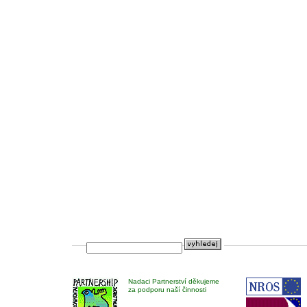
Nadaci Partnerství děkujeme
za podporu naší činnosti