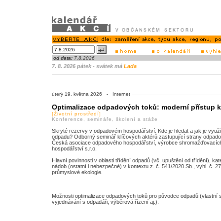
od data:
7.8.2026
7. 8. 2026 pátek - svátek má
Lada
úterý 19. května 2026 - Internet
Optimalizace odpadových toků: moderní přístup 
[Životní prostředí]
Konference, semináře, školení a stáže
Skryté rezervy v odpadovém hospodářství: Kde je hledat a jak je vyu
odpadu? Odborný seminář klíčových aktérů zastupující strany odpad
Česká asociace odpadového hospodářství, výrobce shromažďovacíc
hospodářství s.r.o.
Hlavní povinnosti v oblasti třídění odpadů (vč. upuštění od třídění),
nádob (ostatní i nebezpečné) v kontextu z. č. 541/2020 Sb., vyhl. č. 2
průmyslové ekologie.
Možnosti optimalizace odpadových toků pro původce odpadů (vlastní 
vyjednávání s odpadáři, výběrová řízení aj.).