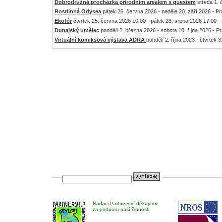
Dobrodružná procházka přírodním areálem s questem
středa 1. 
Rostlinná Odysea
pátek 26. června 2026 - neděle 20. září 2026 - P
Ekofór
čtvrtek 25. června 2026 10:00 - pátek 28. srpna 2026 17:00 -
Dunajský umělec
pondělí 2. března 2026 - sobota 10. října 2026 - P
Virtuální komiksová výstava ADRA
pondělí 2. října 2023 - čtvrtek 
Nadaci Partnerství děkujeme
za podporu naší činnosti