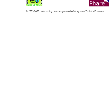
© 2001-2008;
webhosting
,
webdesign
a
redakční systém Toolkit
-
Econnect