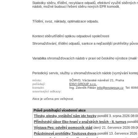
Statistiky sběru, třídění, recyklace odpadů, efektivní využití sběrných 
nádob, možné budoucí řešení sběru nových EPR komodit.
Třídění, svoz, náklady, optimalizace odpadu.
Kontext sběru/třídění optikou odpadové společnosti
Shromažďování, třídění odpadů, sankce a nejčastější prohřešky půvo
Variabilita shromažďovacích nádob v praxi od českého výrobce (malé v
Periodický servis, služby u shromažďovacích nádob (vymývání konte
místo:
SČMVD, Václavské náměstí 21, Praha
pořádají:
ENVI GROUP s.r.o.
kontakt:
Ing. Zdeněk Fildán
info@envigroup.cz
Tel: 606
související odkazy:
Akce je
určena pro veřejnost
Právě probíhající vícedenní akce
Třesky, plesky, vyrábění nám jde hezky
pondělí 3. srpna 2026 08:00
Příměstský tábor Eko-hraní v pražských lesích - II. turnus
pondělí
Výstava Pes: odvěký pomocník stád
úterý 21. července 2026 09:00
Prázdninové prohlídky Toulcova dvora
pondělí 13. července 2026 