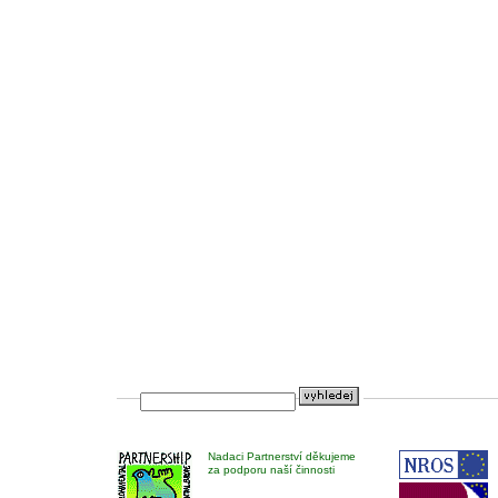
Nadaci Partnerství děkujeme
za podporu naší činnosti