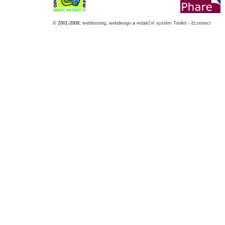
© 2001-2008;
webhosting
,
webdesign
a
redakční systém Toolkit
-
Econnect