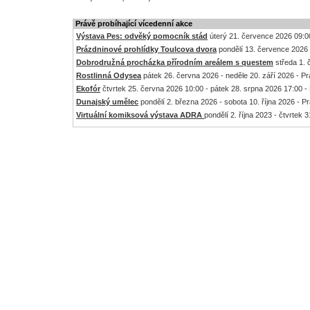
Právě probíhající vícedenní akce
Výstava Pes: odvěký pomocník stád
úterý 21. července 2026 09:00
Prázdninové prohlídky Toulcova dvora
pondělí 13. července 2026 
Dobrodružná procházka přírodním areálem s questem
středa 1. 
Rostlinná Odysea
pátek 26. června 2026 - neděle 20. září 2026 - P
Ekofór
čtvrtek 25. června 2026 10:00 - pátek 28. srpna 2026 17:00 -
Dunajský umělec
pondělí 2. března 2026 - sobota 10. října 2026 - P
Virtuální komiksová výstava ADRA
pondělí 2. října 2023 - čtvrtek 