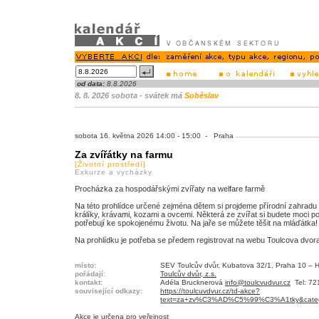
od data:
8.8.2026
8. 8. 2026 sobota - svátek má
Soběslav
sobota 16. května 2026 14:00 - 15:00 - Praha
Za zvířátky na farmu
[Životní prostředí]
Exkurze a vycházky
Procházka za hospodářskými zvířaty na welfare farmě
Na této prohlídce určené zejména dětem si projdeme přírodní zahradu 
králíky, krávami, kozami a ovcemi. Některá ze zvířat si budete moci po
potřebují ke spokojenému životu. Na jaře se můžete těšit na mláďátka!
Na prohlídku je potřeba se předem registrovat na webu Toulcova dvora/
místo:
SEV Toulcův dvůr, Kubatova 32/1, Praha 10 – Ho
pořádají:
Toulcův dvůr, z.s.
kontakt:
Adéla Brucknerová
info@toulcvudvur.cz
Tel: 72
související odkazy:
https://toulcuvdvur.cz/td-akce?
text=za+zv%C3%AD%C5%99%C3%A1tky&categor
Akce je
určena pro veřejnost