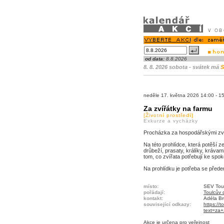
od data:
8.8.2026
8. 8. 2026 sobota - svátek má
S
neděle 17. května 2026 14:00 - 
Za zvířátky na farmu
[Životní prostředí]
Exkurze a vycházky
Procházka za hospodářskými zví
Na této prohlídce, která potěší 
drůbeží, prasaty, králíky, krávam
tom, co zvířata potřebují ke spo
Na prohlídku je potřeba se přede
místo:
SEV Toul
pořádají:
Toulcův d
kontakt:
Adéla B
související odkazy:
https://t
text=za
Akce je
určena pro veřejnost