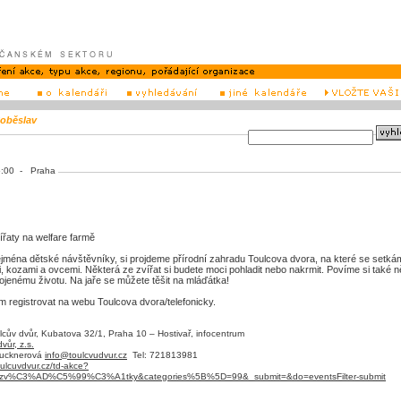
oběslav
15:00 - Praha
řaty na welfare farmě
zejména dětské návštěvníky, si projdeme přírodní zahradu Toulcova dvora, na které se setká
i, kozami a ovcemi. Některá ze zvířat si budete moci pohladit nebo nakrmit. Povíme si také 
kojenému životu. Na jaře se můžete těšit na mláďátka!
m registrovat na webu Toulcova dvora/telefonicky.
cův dvůr, Kubatova 32/1, Praha 10 – Hostivař, infocentrum
vůr, z.s.
rucknerová
info@toulcvudvur.cz
Tel: 721813981
oulcuvdvur.cz/td-akce?
+zv%C3%AD%C5%99%C3%A1tky&categories%5B%5D=99&_submit=&do=eventsFilter-submit