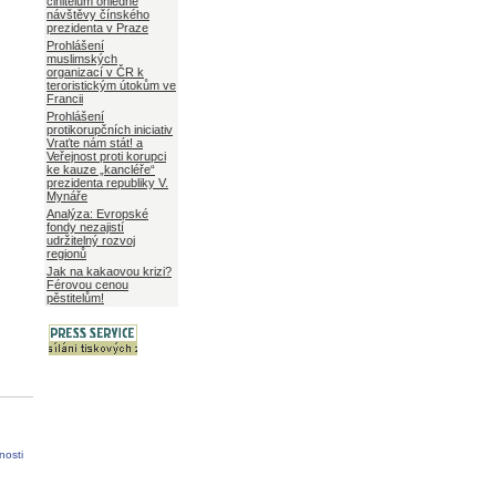
činitelům ohledně
návštěvy čínského
prezidenta v Praze
Prohlášení
muslimských
organizací v ČR k
teroristickým útokům ve
Francii
Prohlášení
protikorupčních iniciativ
Vraťte nám stát! a
Veřejnost proti korupci
ke kauze „kancléře“
prezidenta republiky V.
Mynáře
Analýza: Evropské
fondy nezajistí
udržitelný rozvoj
regionů
Jak na kakaovou krizi?
Férovou cenou
pěstitelům!
nosti