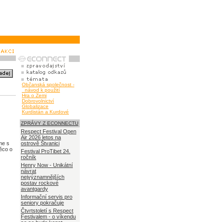
Občanská společnost -
návod k použití
Hra o Zemi
Dobrovolnictví
Globalizace
Kurdistán a Kurdové
ZPRÁVY Z ECONNECTU
Respect Festival Open
Air 2026 letos na
me s
ostrově Štvanici
něco o
Festival ProTibet 24.
ročník
Henry Now - Unikátní
návrat
nejvýznamnějších
postav rockové
avantgardy
Informační servis pro
seniory pokračuje
Čtvrtstoletí s Respect
Festivalem - o víkendu