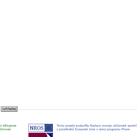
ví děkujeme
Tento projekt podpořila Nadace rozvoje občanské společ
činnosti
z prostředků Evropské Unie v rámci programu Phare