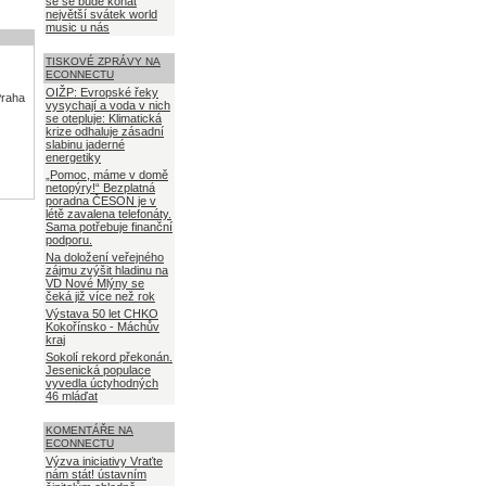
se se bude konat
největší svátek world
music u nás
TISKOVÉ ZPRÁVY NA
ECONNECTU
OIŽP: Evropské řeky
Praha
vysychají a voda v nich
se otepluje: Klimatická
krize odhaluje zásadní
slabinu jaderné
energetiky
„Pomoc, máme v domě
netopýry!“ Bezplatná
poradna ČESON je v
létě zavalena telefonáty.
Sama potřebuje finanční
podporu.
Na doložení veřejného
zájmu zvýšit hladinu na
VD Nové Mlýny se
čeká již více než rok
Výstava 50 let CHKO
Kokořínsko - Máchův
kraj
Sokolí rekord překonán.
Jesenická populace
vyvedla úctyhodných
46 mláďat
KOMENTÁŘE NA
ECONNECTU
Výzva iniciativy Vraťte
nám stát! ústavním