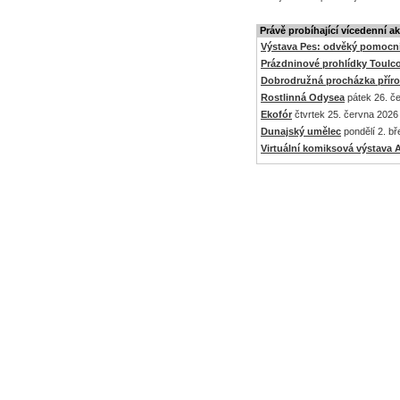
Právě probíhající vícedenní a
Výstava Pes: odvěký pomocní
Prázdninové prohlídky Toulc
Dobrodružná procházka přír
Rostlinná Odysea
pátek 26. če
Ekofór
čtvrtek 25. června 2026 
Dunajský umělec
pondělí 2. bř
Virtuální komiksová výstav