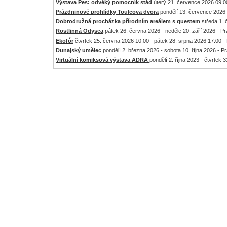
Výstava Pes: odvěký pomocník stád
úterý 21. července 2026 09:00
Prázdninové prohlídky Toulcova dvora
pondělí 13. července 2026 
Dobrodružná procházka přírodním areálem s questem
středa 1. 
Rostlinná Odysea
pátek 26. června 2026 - neděle 20. září 2026 - P
Ekofór
čtvrtek 25. června 2026 10:00 - pátek 28. srpna 2026 17:00 -
Dunajský umělec
pondělí 2. března 2026 - sobota 10. října 2026 - P
Virtuální komiksová výstava ADRA
pondělí 2. října 2023 - čtvrtek 