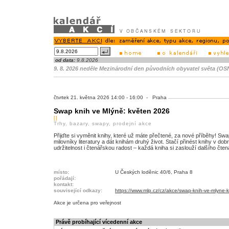
od data:
9.8.2026
9. 8. 2026 neděle Mezinárodní den původních obyvatel světa (OS
čtvrtek 21. května 2026 14:00 - 16:00 - Praha
Swap knih ve Mlýně: květen 2026
[]
Trhy, bazary, swapy, prodejní akce
Přijďte si vyměnit knihy, které už máte přečtené, za nové příběhy! Swap k
milovníky literatury a dát knihám druhý život. Stačí přinést knihy v do
udržitelnost i čtenářskou radost – každá kniha si zaslouží dalšího čten
místo:
U Českých loděnic 40/6, Praha 8
pořádají:
kontakt:
související odkazy:
https://www.mlp.cz/cz/akce/swap-knih-ve-mlyne
Akce je
určena pro veřejnost
Právě probíhající vícedenní akce