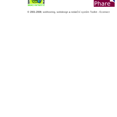
© 2001-2008;
webhosting
,
webdesign
a
redakční systém Toolkit
-
Econnect