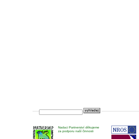
Nadaci Partnerství děkujeme
za podporu naší činnosti