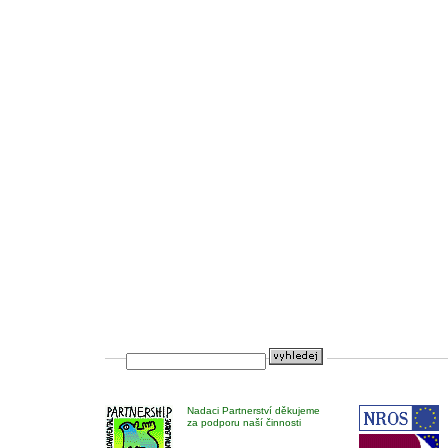
Nadaci Partnerství děkujeme
za podporu naší činnosti