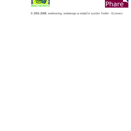
© 2001-2008;
webhosting
,
webdesign
a
redakční systém Toolkit
-
Econnect