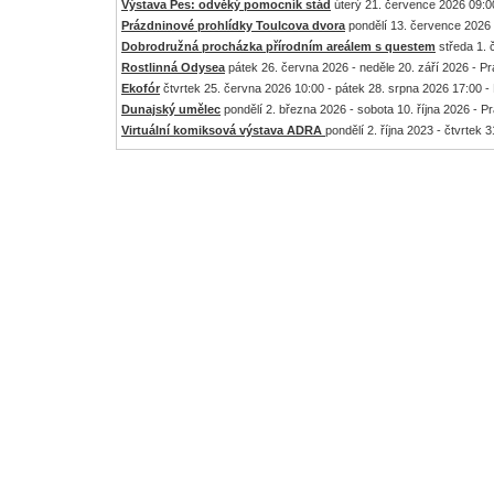
Výstava Pes: odvěký pomocník stád
úterý 21. července 2026 09:00
Prázdninové prohlídky Toulcova dvora
pondělí 13. července 2026 
Dobrodružná procházka přírodním areálem s questem
středa 1. 
Rostlinná Odysea
pátek 26. června 2026 - neděle 20. září 2026 - P
Ekofór
čtvrtek 25. června 2026 10:00 - pátek 28. srpna 2026 17:00 -
Dunajský umělec
pondělí 2. března 2026 - sobota 10. října 2026 - P
Virtuální komiksová výstava ADRA
pondělí 2. října 2023 - čtvrtek 