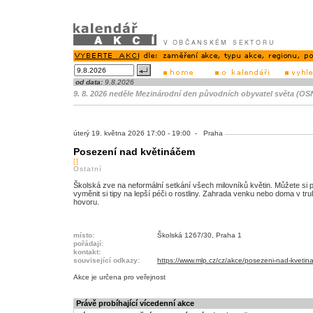
od data:
9.8.2026
9. 8. 2026 neděle Mezinárodní den původních obyvatel světa (OS
úterý 19. května 2026 17:00 - 19:00 - Praha
Posezení nad květináčem
[]
Ostatní
Školská zve na neformální setkání všech milovníků květin. Můžete si p
vyměnit si tipy na lepší péči o rostliny. Zahrada venku nebo doma v tru
hovoru.
místo:
Školská 1267/30, Praha 1
pořádají:
kontakt:
související odkazy:
https://www.mlp.cz/cz/akce/posezeni-nad-kveti
Akce je
určena pro veřejnost
Právě probíhající vícedenní akce