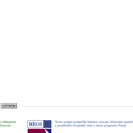
ví děkujeme
Tento projekt podpořila Nadace rozvoje občanské společ
činnosti
z prostředků Evropské Unie v rámci programu Phare