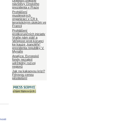
činitelům ohledně
návštěvy čínského
prezidenta v Praze
Prohlášení
muslimských
organizací v ČR k
teroristickým útokům ve
Francii
Prohlášení
protikorupčních iniciativ
Vraťte nám stát! a
Veřejnost proti korupci
ke kauze „kancléře“
prezidenta republiky V.
Mynáře
Analýza: Evropské
fondy nezajistí
udržitelný rozvoj
regionů
Jak na kakaovou krizi?
Férovou cenou
pěstitelům!
nosti