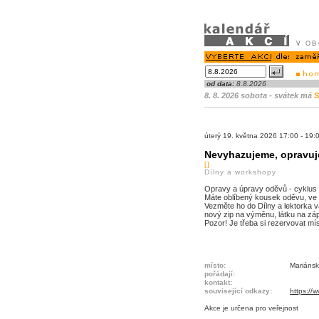
od data:
8.8.2026
8. 8. 2026 sobota - svátek má
S
úterý 19. května 2026 17:00 - 1
Nevyhazujeme, opravu
[]
Dílny a workshopy
Opravy a úpravy oděvů - cyklus u
Máte oblíbený kousek oděvu, ve k
Vezměte ho do Dílny a lektorka v
nový zip na výměnu, látku na záp
Pozor! Je třeba si rezervovat mí
místo:
Mariánsk
pořádají:
kontakt:
související odkazy:
https://
Akce je
určena pro veřejnost