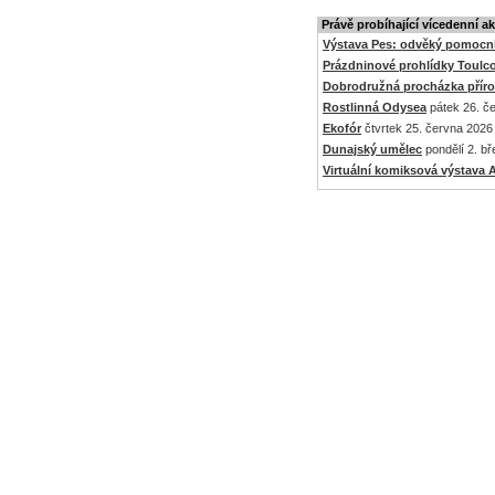
Právě probíhající vícedenní a
Výstava Pes: odvěký pomocní
Prázdninové prohlídky Toulc
Dobrodružná procházka přír
Rostlinná Odysea
pátek 26. če
Ekofór
čtvrtek 25. června 2026 
Dunajský umělec
pondělí 2. bř
Virtuální komiksová výstav