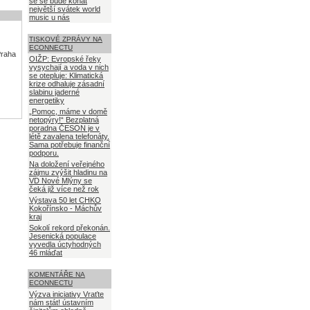
se se bude konat
největší svátek world
music u nás
TISKOVÉ ZPRÁVY NA
ECONNECTU
Praha
OIŽP: Evropské řeky
vysychají a voda v nich
se otepluje: Klimatická
krize odhaluje zásadní
slabinu jaderné
energetiky
„Pomoc, máme v domě
netopýry!“ Bezplatná
poradna ČESON je v
létě zavalena telefonáty.
Sama potřebuje finanční
podporu.
Na doložení veřejného
zájmu zvýšit hladinu na
VD Nové Mlýny se
čeká již více než rok
Výstava 50 let CHKO
Kokořínsko - Máchův
kraj
Sokolí rekord překonán.
Jesenická populace
vyvedla úctyhodných
46 mláďat
KOMENTÁŘE NA
ECONNECTU
Výzva iniciativy Vraťte
nám stát! ústavním