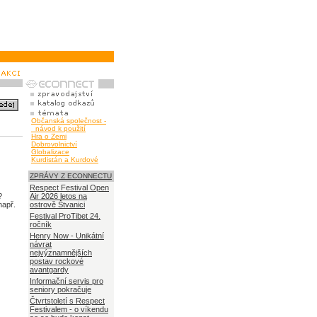
Občanská společnost -
návod k použití
Hra o Zemi
Dobrovolnictví
Globalizace
Kurdistán a Kurdové
ZPRÁVY Z ECONNECTU
Respect Festival Open
?
Air 2026 letos na
např.
ostrově Štvanici
Festival ProTibet 24.
ročník
Henry Now - Unikátní
návrat
nejvýznamnějších
postav rockové
avantgardy
Informační servis pro
seniory pokračuje
Čtvrtstoletí s Respect
Festivalem - o víkendu