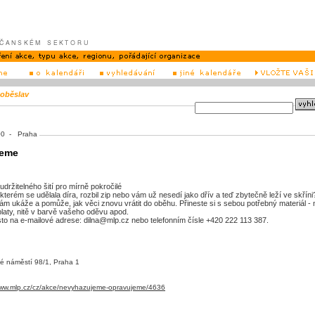
oběslav
9:00 - Praha
jeme
držitelného šití pro mírně pokročilé
terém se udělala díra, rozbil zip nebo vám už nesedí jako dřív a teď zbytečně leží ve skříni
ám ukáže a pomůže, jak věci znovu vrátit do oběhu. Přineste si s sebou potřebný materiál - 
laty, nitě v barvě vašeho oděvu apod.
sto na e‑mailové adrese: dilna@mlp.cz nebo telefonním čísle +420 222 113 387.
é náměstí 98/1, Praha 1
www.mlp.cz/cz/akce/nevyhazujeme-opravujeme/4636