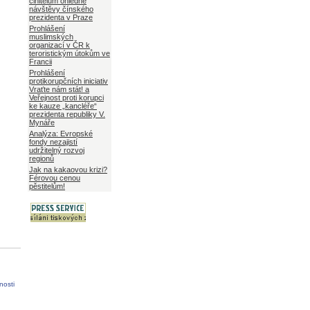
činitelům ohledně
návštěvy čínského
prezidenta v Praze
Prohlášení
muslimských
organizací v ČR k
teroristickým útokům ve
Francii
Prohlášení
protikorupčních iniciativ
Vraťte nám stát! a
Veřejnost proti korupci
ke kauze „kancléře“
prezidenta republiky V.
Mynáře
Analýza: Evropské
fondy nezajistí
udržitelný rozvoj
regionů
Jak na kakaovou krizi?
Férovou cenou
pěstitelům!
nosti