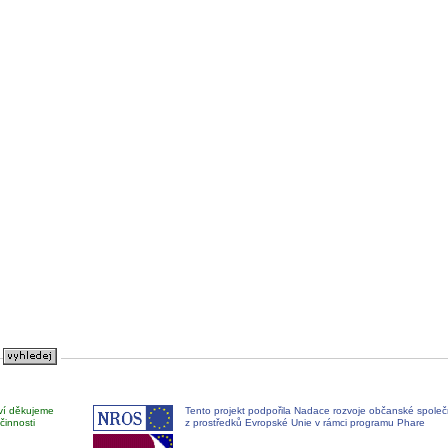
ví děkujeme
Tento projekt podpořila Nadace rozvoje občanské společ
činnosti
z prostředků Evropské Unie v rámci programu Phare