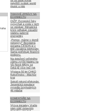
se se bude konat
největší svátek world
music u nás
TISKOVÉ ZPRÁVY NA
ECONNECTU
OIŽP: Evropské řeky
vysychají a voda v nich
se otepluje: Klimatická
Praha
krize odhaluje zásadní
slabinu jaderné
energetiky
„Pomoc, máme v domě
netopýry!“ Bezplatná
poradna ČESON je v
létě zavalena telefonáty.
Sama potřebuje finanční
podporu.
Na doložení veřejného
zájmu zvýšit hladinu na
VD Nové Mlýny se
čeká již více než rok
Výstava 50 let CHKO
Kokořínsko - Máchův
kraj
Sokolí rekord překonán.
Jesenická populace
vyvedla úctyhodných
46 mláďat
KOMENTÁŘE NA
ECONNECTU
Výzva iniciativy Vraťte
nám stát! ústavním