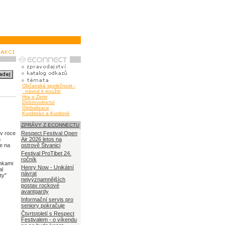
Občanská společnost -
návod k použití
Hra o Zemi
Dobrovolnictví
Globalizace
Kurdistán a Kurdové
ZPRÁVY Z ECONNECTU
 v roce
Respect Festival Open
m
Air 2026 letos na
se na
ostrově Štvanici
Festival ProTibet 24.
ročník
ínkami
Henry Now - Unikátní
al
návrat
ty"
nejvýznamnějších
postav rockové
avantgardy
Informační servis pro
seniory pokračuje
Čtvrtstoletí s Respect
Festivalem - o víkendu