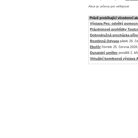
Akce je
určena pro veřejnost
Právě probíhající vícedenní a
Výstava Pes: odvěký pomocní
Prázdninové prohlídky Toulc
Dobrodružná procházka přír
Rostlinná Odysea
pátek 26. če
Ekofór
čtvrtek 25. června 2026 
Dunajský umělec
pondělí 2. bř
Virtuální komiksová výstav