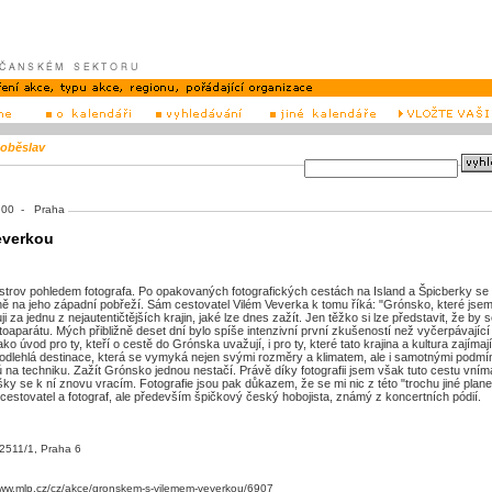
oběslav
20:00 - Praha
everkou
ostrov pohledem fotografa. Po opakovaných fotografických cestách na Island a Špicberky se
ě na jeho západní pobřeží. Sám cestovatel Vilém Veverka k tomu říká: "Grónsko, které jse
 za jednu z nejautentičtějších krajin, jaké lze dnes zažít. Jen těžko si lze představit, že by 
toaparátu. Mých přibližně deset dní bylo spíše intenzivní první zkušeností než vyčerpávající
 úvod pro ty, kteří o cestě do Grónska uvažují, i pro ty, které tato krajina a kultura zajímají
 odlehlá destinace, která se vymyká nejen svými rozměry a klimatem, ale i samotnými podm
ů na techniku. Zažít Grónsko jednou nestačí. Právě díky fotografii jsem však tuto cestu vním
ášky se k ní znovu vracím. Fotografie jsou pak důkazem, že se mi nic z této "trochu jiné plane
 cestovatel a fotograf, ale především špičkový český hobojista, známý z koncertních pódií.
 2511/1, Praha 6
www.mlp.cz/cz/akce/gronskem-s-vilemem-veverkou/6907