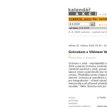
od data:
8.8.2026
8. 8. 2026 sobota - svátek má
S
středa 20. května 2026 18:30 - 
Grónskem s Vilémem V
[]
Přednášky a diskuse
Grónsko v zimě - nejchladnější 
2024 vydal do Grónska, konkrétn
záměrně navštívil v zimě, považuji
takové místo vydal člověk bez fo
cestou. Přednášku proto chápu jako
obecně. Grónsko je specifická a
pro fotografování - včetně nárok
intenzivněji a při přípravě předn
nezdálo." Vilém Veverka není jen
místo:
U Petřin
pořádají:
kontakt:
související odkazy:
https://