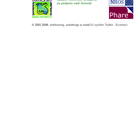
za podporu naší činnosti
© 2001-2008;
webhosting
,
webdesign
a
redakční systém Toolkit
-
Econnect