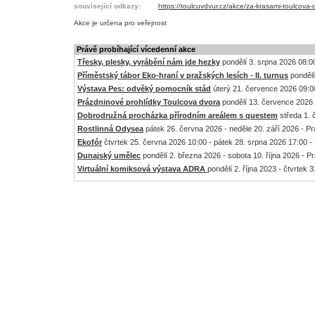
související odkazy:
https://toulcuvdvur.cz/akce/za-krasami-toulcova
Akce je
určena pro veřejnost
Právě probíhající vícedenní akce
Třesky, plesky, vyrábění nám jde hezky
pondělí 3. srpna 2026 08:00
Příměstský tábor Eko-hraní v pražských lesích - II. turnus
pondělí
Výstava Pes: odvěký pomocník stád
úterý 21. července 2026 09:00
Prázdninové prohlídky Toulcova dvora
pondělí 13. července 2026 
Dobrodružná procházka přírodním areálem s questem
středa 1. 
Rostlinná Odysea
pátek 26. června 2026 - neděle 20. září 2026 - P
Ekofór
čtvrtek 25. června 2026 10:00 - pátek 28. srpna 2026 17:00 -
Dunajský umělec
pondělí 2. března 2026 - sobota 10. října 2026 - P
Virtuální komiksová výstava ADRA
pondělí 2. října 2023 - čtvrtek 