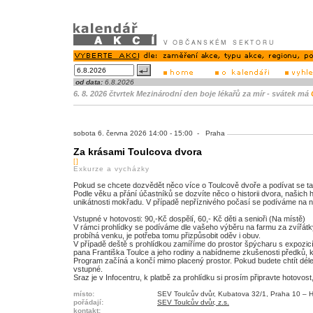
od data:
6.8.2026
6. 8. 2026 čtvrtek Mezinárodní den boje lékařů za mír - svátek má
sobota 6. června 2026 14:00 - 15:00 - Praha
Za krásami Toulcova dvora
[]
Exkurze a vycházky
Pokud se chcete dozvědět něco více o Toulcově dvoře a podívat se ta
Podle věku a přání účastníků se dozvíte něco o historii dvora, našich 
unikátnosti mokřadu. V případě nepříznivého počasí se podíváme na 
Vstupné v hotovosti: 90,-Kč dospělí, 60,- Kč děti a senioři (Na místě)
V rámci prohlídky se podíváme dle vašeho výběru na farmu za zvířátk
probíhá venku, je potřeba tomu přizpůsobit oděv i obuv.
V případě deště s prohlídkou zamíříme do prostor špýcharu s expozi
pana Františka Toulce a jeho rodiny a nabídneme zkušenosti předků, kt
Program začíná a končí mimo placený prostor. Pokud budete chtít déle s
vstupné.
Sraz je v Infocentru, k platbě za prohlídku si prosím připravte hotovos
místo:
SEV Toulcův dvůr, Kubatova 32/1, Praha 10 – Ho
pořádají:
SEV Toulcův dvůr, z.s.
kontakt: