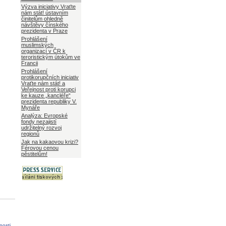
Výzva iniciativy Vraťte
nám stát! ústavním
činitelům ohledně
návštěvy čínského
prezidenta v Praze
Prohlášení
muslimských
organizací v ČR k
teroristickým útokům ve
Francii
Prohlášení
protikorupčních iniciativ
Vraťte nám stát! a
Veřejnost proti korupci
ke kauze „kancléře“
prezidenta republiky V.
Mynáře
Analýza: Evropské
fondy nezajistí
udržitelný rozvoj
regionů
Jak na kakaovou krizi?
Férovou cenou
pěstitelům!
nosti