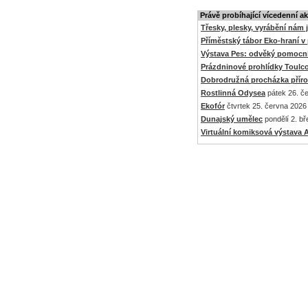
Právě probíhající vícedenní a
Třesky, plesky, vyrábění nám 
Příměstský tábor Eko-hraní v p
Výstava Pes: odvěký pomocní
Prázdninové prohlídky Toulc
Dobrodružná procházka přír
Rostlinná Odysea
pátek 26. če
Ekofór
čtvrtek 25. června 2026 
Dunajský umělec
pondělí 2. bř
Virtuální komiksová výstav