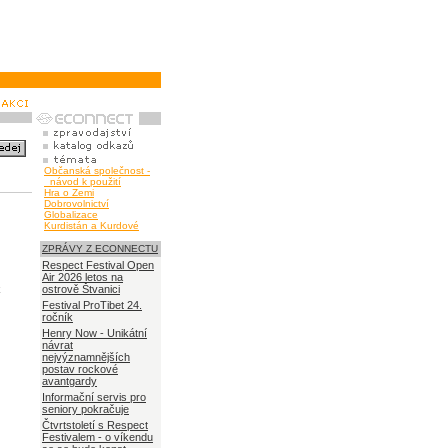
Občanská společnost -
návod k použití
Hra o Zemi
Dobrovolnictví
Globalizace
Kurdistán a Kurdové
ZPRÁVY Z ECONNECTU
Respect Festival Open
Air 2026 letos na
k
ostrově Štvanici
Festival ProTibet 24.
ročník
Henry Now - Unikátní
návrat
nejvýznamnějších
postav rockové
avantgardy
Informační servis pro
seniory pokračuje
Čtvrtstoletí s Respect
Festivalem - o víkendu