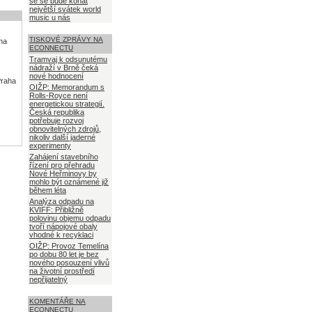
se se bude konat
největší svátek world
music u nás
TISKOVÉ ZPRÁVY NA
aha
ECONNECTU
Tramvaj k odsunutému
nádraží v Brně čeká
nové hodnocení
Praha
OIŽP: Memorandum s
Rolls-Royce není
energetickou strategií.
Česká republika
potřebuje rozvoj
obnovitelných zdrojů,
nikoliv další jaderné
experimenty
Zahájení stavebního
řízení pro přehradu
Nové Heřminovy by
mohlo být oznámené již
během léta
Analýza odpadu na
KVIFF: Přibližně
polovinu objemu odpadu
tvoří nápojové obaly
vhodné k recyklaci
OIŽP: Provoz Temelína
po dobu 80 let je bez
nového posouzení vlivů
na životní prostředí
nepřijatelný
KOMENTÁŘE NA
ECONNECTU