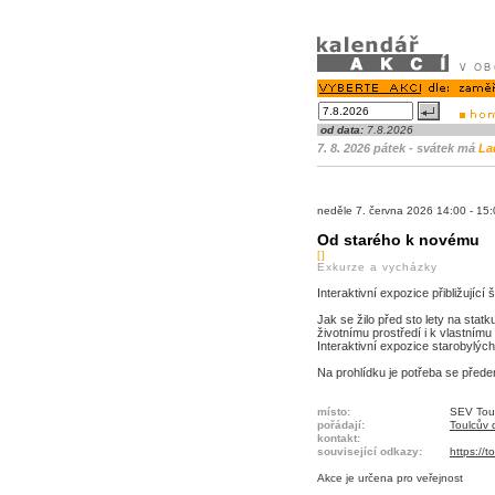
od data:
7.8.2026
7. 8. 2026 pátek - svátek má
La
neděle 7. června 2026 14:00 - 1
Od starého k novému
[]
Exkurze a vycházky
Interaktivní expozice přibližujíc
Jak se žilo před sto lety na sta
životnímu prostředí i k vlastnímu
Interaktivní expozice starobylý
Na prohlídku je potřeba se přede
místo:
SEV Toul
pořádají:
Toulcův d
kontakt:
související odkazy:
https://
Akce je
určena pro veřejnost