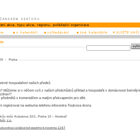
da
5:00 - Praha
í šetrné hospodaření našich předků
tku? Můžeme si v něčem vzít z našich předchůdců příklad a hospodařit v domácnosti šetrněji 
 zdraví?
ch předmětů s komentářem a malým překvapením pro děti.
m registrovat na webu/na telefonu infocentra Toulcova dvora.
cův dvůr, Kubatova 32/1, Praha 10 – Hostivař
vůr, z.s.
toulcuvdvur.cz/akce/od-stareho-k-novemu-1247