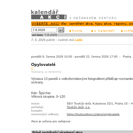
od data:
7.8.2026
7. 8. 2026 pátek - svátek má
Lada
pondělí 8. června 2026 10:00 - pondělí 22. června 2026 17:00 - Praha
Opylovatelé
[]
Výstavy a veletrhy
Výstava 13 panelů s velkoformátovými fotografiemi přibližuje rozmanitos
ochrany.
Kde: Špýchar
Věková skupina: 0–120
místo:
SEV Toulcův dvůr, Kubatova 32/1, Praha 10 – H
pořádají:
Toulcův dvůr, z.s.
kontakt:
související odkazy:
https://toulcuvdvur.cz/akce/opylovatele
Akce je
určena pro veřejnost
Právě probíhající vícedenní akce