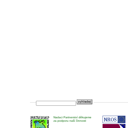
Nadaci Partnerství děkujeme
za podporu naší činnosti