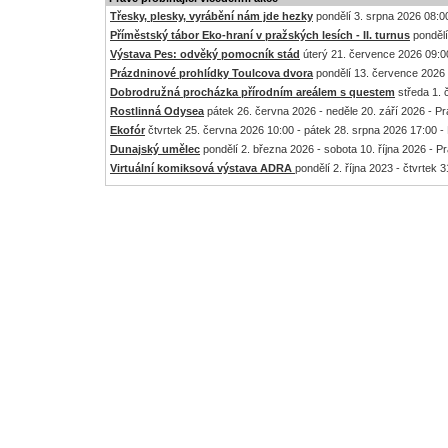
Třesky, plesky, vyrábění nám jde hezky
pondělí 3. srpna 2026 08:00
Příměstský tábor Eko-hraní v pražských lesích - II. turnus
pondělí
Výstava Pes: odvěký pomocník stád
úterý 21. července 2026 09:00
Prázdninové prohlídky Toulcova dvora
pondělí 13. července 2026 
Dobrodružná procházka přírodním areálem s questem
středa 1. 
Rostlinná Odysea
pátek 26. června 2026 - neděle 20. září 2026 - P
Ekofór
čtvrtek 25. června 2026 10:00 - pátek 28. srpna 2026 17:00 -
Dunajský umělec
pondělí 2. března 2026 - sobota 10. října 2026 - P
Virtuální komiksová výstava ADRA
pondělí 2. října 2023 - čtvrtek 