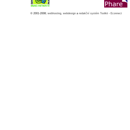
© 2001-2008;
webhosting
,
webdesign
a
redakční systém Toolkit
-
Econnect