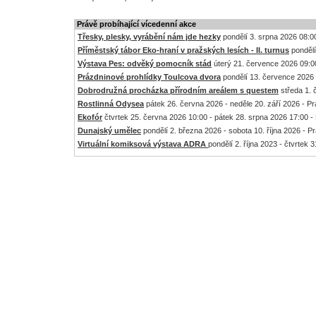
Právě probíhající vícedenní akce
Třesky, plesky, vyrábění nám jde hezky
pondělí 3. srpna 2026 08:00
Příměstský tábor Eko-hraní v pražských lesích - II. turnus
pondělí
Výstava Pes: odvěký pomocník stád
úterý 21. července 2026 09:00
Prázdninové prohlídky Toulcova dvora
pondělí 13. července 2026 
Dobrodružná procházka přírodním areálem s questem
středa 1. 
Rostlinná Odysea
pátek 26. června 2026 - neděle 20. září 2026 - P
Ekofór
čtvrtek 25. června 2026 10:00 - pátek 28. srpna 2026 17:00 -
Dunajský umělec
pondělí 2. března 2026 - sobota 10. října 2026 - P
Virtuální komiksová výstava ADRA
pondělí 2. října 2023 - čtvrtek 