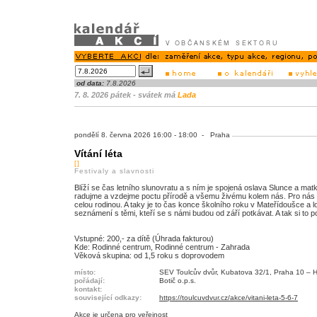
od data:
7.8.2026
7. 8. 2026 pátek - svátek má
Lada
pondělí 8. června 2026 16:00 - 18:00 - Praha
Vítání léta
[]
Festivaly a slavnosti
Blíží se čas letního slunovratu a s ním je spojená oslava Slunce a matk
radujme a vzdejme poctu přírodě a všemu živému kolem nás. Pro nás t
celou rodinou. A taky je to čas konce školního roku v Mateřídoušce a l
seznámení s těmi, kteří se s námi budou od září potkávat. A tak si to p
Vstupné: 200,- za dítě (Úhrada fakturou)
Kde: Rodinné centrum, Rodinné centrum - Zahrada
Věková skupina: od 1,5 roku s doprovodem
místo:
SEV Toulcův dvůr, Kubatova 32/1, Praha 10 – H
pořádají:
Botič o.p.s.
kontakt:
související odkazy:
https://toulcuvdvur.cz/akce/vitani-leta-5-6-7
Akce je
určena pro veřejnost