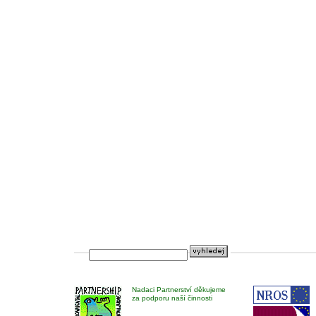
Nadaci Partnerství děkujeme
za podporu naší činnosti