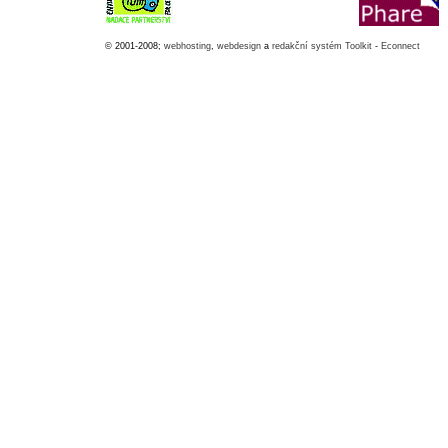
© 2001-2008;
webhosting
,
webdesign
a
redakční systém Toolkit
-
Econnect