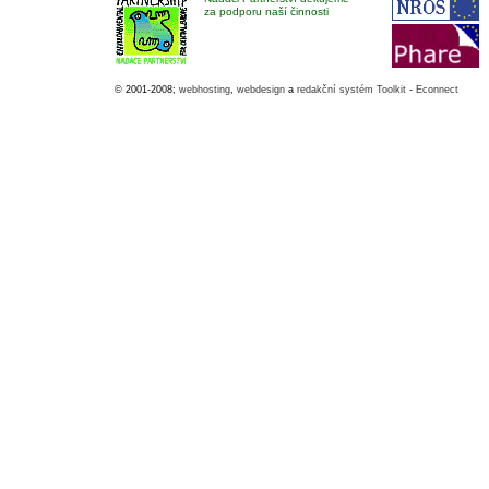
za podporu naší činnosti
© 2001-2008;
webhosting
,
webdesign
a
redakční systém Toolkit
-
Econnect