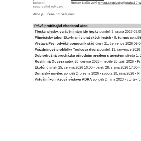
kontakt:
Roman Kaštovský
roman.kastovsky@praha10.c
související odkazy:
Akce je
určena pro veřejnost
Právě probíhající vícedenní akce
Třesky, plesky, vyrábění nám jde hezky
pondělí 3. srpna 2026 08:00
Příměstský tábor Eko-hraní v pražských lesích - II. turnus
pondělí
Výstava Pes: odvěký pomocník stád
úterý 21. července 2026 09:00
Prázdninové prohlídky Toulcova dvora
pondělí 13. července 2026 
Dobrodružná procházka přírodním areálem s questem
středa 1. 
Rostlinná Odysea
pátek 26. června 2026 - neděle 20. září 2026 - P
Ekofór
čtvrtek 25. června 2026 10:00 - pátek 28. srpna 2026 17:00 -
Dunajský umělec
pondělí 2. března 2026 - sobota 10. října 2026 - P
Virtuální komiksová výstava ADRA
pondělí 2. října 2023 - čtvrtek 