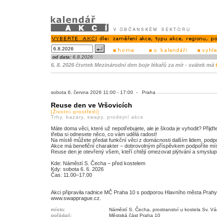
od data:
6.8.2026
6. 8. 2026 čtvrtek Mezinárodní den boje lékařů za mír - svátek má
sobota 6. června 2026 11:00 - 17:00 - Praha
Reuse den ve Vršovicích
[Životní prostředí]
Trhy, bazary, swapy, prodejní akce
Máte doma věci, které už nepotřebujete, ale je škoda je vyhodit? Přijď
třeba si odnesete něco, co vám udělá radost!
Na místě můžete předat funkční věci z domácnosti dalším lidem, podpoř
Akce má benefiční charakter – dobrovolným příspěvkem podpoříte místn
Reuse den je otevřený všem, kteří chtějí omezovat plýtvání a smyslup
Kde: Náměstí S. Čecha – před kostelem
Kdy: sobota 6. 6. 2026
Čas: 11.00–17.00
Akci připravila radnice MČ Praha 10 s podporou Hlavního města Prahy
www.swapprague.cz.
místo:
Náměstí S. Čecha, prostranství u kostela Sv. Vá
pořádají:
Městská část Praha 10