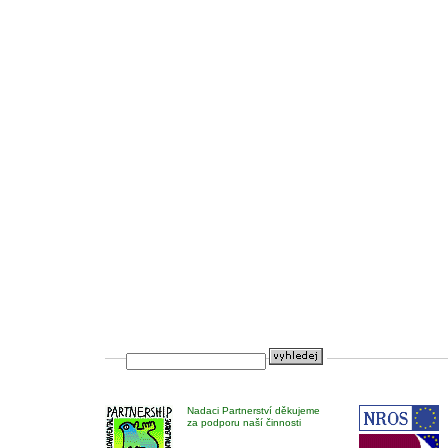
Nadaci Partnerství děkujeme
za podporu naší činnosti