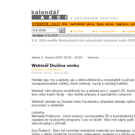
od data:
9.8.2026
9. 8. 2026 neděle Mezinárodní den původních obyvatel světa (OS
středa 3. června 2026 18:00 - 19:00 - Internet
Webinář Družina venku
[Životní prostředí]
Online akce, webináře
Hledáte tipy, hry a aktivity, jak s dětmi efektivně a smysluplně využív
nezapomenutelné zážitky, které motivují, rozvíjí a stmelují kolektiv.
Webinář vám přinese osvědčené hry a aktivity pro 1. stupeň ZŠ, školní d
lese nebo kolem školy – bez složité přípravy a speciálního vybavení.
Webinář sledujte na Youtube nebo Facebooku, případně sledujte zpětně 
prezentaci z webináře.
Lektorky:
Michaela Prášková - Jsem vedoucí vychovatelka ŠD a koordinátorka 
zapojeni do výukového programu "Les ve škole". Mezi mé zájmy patří h
obecně pobyt v přírodě.
Eva Šrailová - Baví mě vymýšlet metodické materiály pro pedagogy, vych
přímo s dětmi. Společně zkoušíme, objevujeme, hrajeme si a občas se 