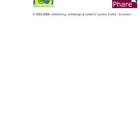
© 2001-2008;
webhosting
,
webdesign
a
redakční systém Toolkit
-
Econnect