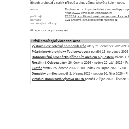
dětech probouzí vztah k přírodě a chuť všímat si světa kolem sebe.
místo:
Registrace na: https://ucitelnice.ecomailapp
https://www.lesveskole.cz/seminare/
pořádají:
TEREZA, vzdělávací centrum - program Les ve šk
kontakt:
Eva Šrailová
eva.srailova@terezanet.cz
související odkazy:
Akce je
určena pro veřejnost
Právě probíhající vícedenní akce
Výstava Pes: odvěký pomocník stád
úterý 21. července 2026 09:00
Prázdninové prohlídky Toulcova dvora
pondělí 13. července 2026 
Dobrodružná procházka přírodním areálem s questem
středa 1. 
Rostlinná Odysea
pátek 26. června 2026 - neděle 20. září 2026 - P
Ekofór
čtvrtek 25. června 2026 10:00 - pátek 28. srpna 2026 17:00 -
Dunajský umělec
pondělí 2. března 2026 - sobota 10. října 2026 - P
Virtuální komiksová výstava ADRA
pondělí 2. října 2023 - čtvrtek 