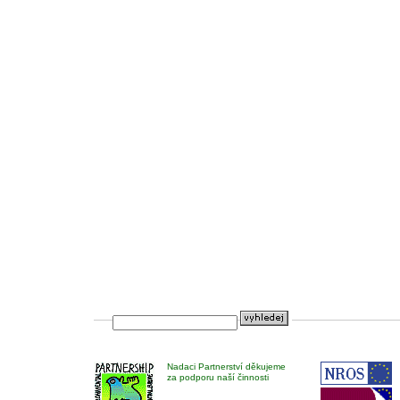
Nadaci Partnerství děkujeme
za podporu naší činnosti