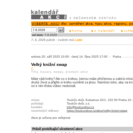
od data:
7.8.2026
7. 8. 2026 pátek - svátek má
Lada
sobota 20. září 2025 10:00 - úterý 14. října 2025 17:00 - Praha
Velký knižní swap
[]
Trhy, bazary, swapy, prodejní akce
Máte rádi knihy? Ale co s knihou, kterou máte přečtenou a zabírá míst
druhý život a přijďte si knihu vyměnit za jinou. Namísto toho, aby na kn
se k nim třeba vůbec nedostali.
místo:
Toulcův dvůr, Kubatova 32/1, 102 00 Praha 10 -
pořádají:
Toulcův dvůr, z.s.
kontakt:
info@toulcuvdvur.cz
související odkazy:
https://toulcuvdvur.cz/akce/velky-knizni-swap
Akce je
určena pro veřejnost
Právě probíhající vícedenní akce