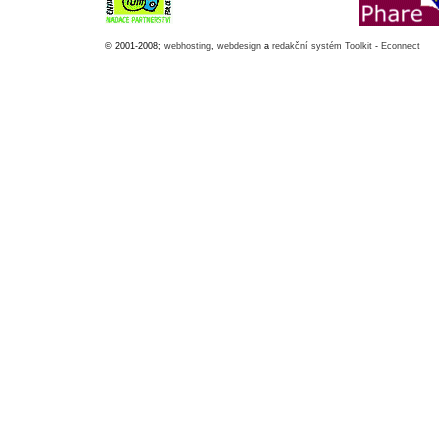
© 2001-2008;
webhosting
,
webdesign
a
redakční systém Toolkit
-
Econnect