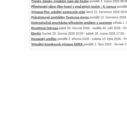
Třesky, plesky, vyrábění nám jde hezky
pondělí 3. srpna 2026 08:00
Příměstský tábor Eko-hraní v pražských lesích - II. turnus
pondělí
Výstava Pes: odvěký pomocník stád
úterý 21. července 2026 09:00
Prázdninové prohlídky Toulcova dvora
pondělí 13. července 2026 
Dobrodružná procházka přírodním areálem s questem
středa 1. 
Rostlinná Odysea
pátek 26. června 2026 - neděle 20. září 2026 - P
Ekofór
čtvrtek 25. června 2026 10:00 - pátek 28. srpna 2026 17:00 -
Dunajský umělec
pondělí 2. března 2026 - sobota 10. října 2026 - P
Virtuální komiksová výstava ADRA
pondělí 2. října 2023 - čtvrtek 