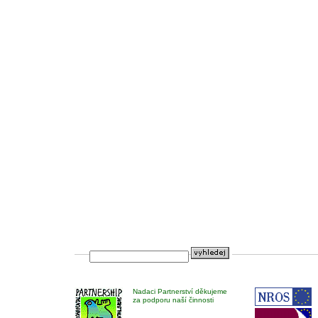
Nadaci Partnerství děkujeme
za podporu naší činnosti