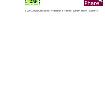
© 2001-2008;
webhosting
,
webdesign
a
redakční systém Toolkit
-
Econnect