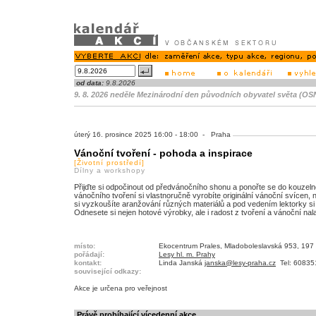
od data:
9.8.2026
9. 8. 2026 neděle Mezinárodní den původních obyvatel světa (OS
úterý 16. prosince 2025 16:00 - 18:00 - Praha
Vánoční tvoření - pohoda a inspirace
[Životní prostředí]
Dílny a workshopy
Přijďte si odpočinout od předvánočního shonu a ponořte se do kouzelné
vánočního tvoření si vlastnoručně vyrobíte originální vánoční svícen,
si vyzkoušíte aranžování různých materiálů a pod vedením lektorky si vyt
Odnesete si nejen hotové výrobky, ale i radost z tvoření a vánoční nal
místo:
Ekocentrum Prales, Mladoboleslavská 953, 197
pořádají:
Lesy hl. m. Prahy
kontakt:
Linda Janská
janska@lesy-praha.cz
Tel: 60835
související odkazy:
Akce je
určena pro veřejnost
Právě probíhající vícedenní akce