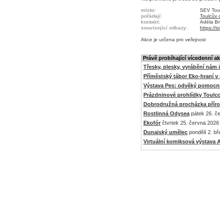
místo:
SEV Toul
pořádají:
Toulcův d
kontakt:
Adéla B
související odkazy:
https://
Akce je
určena pro veřejnost
Právě probíhající vícedenní a
Třesky, plesky, vyrábění nám 
Příměstský tábor Eko-hraní v p
Výstava Pes: odvěký pomocní
Prázdninové prohlídky Toulc
Dobrodružná procházka přír
Rostlinná Odysea
pátek 26. če
Ekofór
čtvrtek 25. června 2026 
Dunajský umělec
pondělí 2. bř
Virtuální komiksová výstav