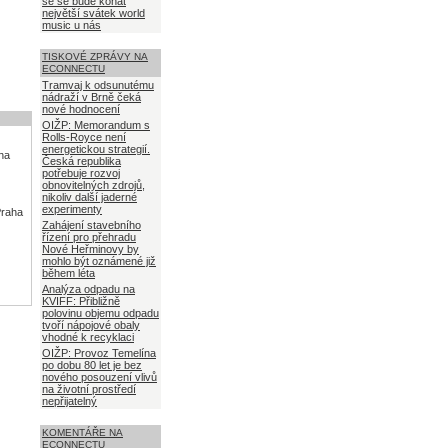
se se bude konat
největší svátek world
music u nás
TISKOVÉ ZPRÁVY NA
ECONNECTU
Tramvaj k odsunutému
nádraží v Brně čeká
nové hodnocení
OIŽP: Memorandum s
Rolls-Royce není
energetickou strategií.
aha
Česká republika
potřebuje rozvoj
obnovitelných zdrojů,
nikoliv další jaderné
experimenty
Praha
Zahájení stavebního
řízení pro přehradu
Nové Heřminovy by
mohlo být oznámené již
během léta
Analýza odpadu na
KVIFF: Přibližně
polovinu objemu odpadu
tvoří nápojové obaly
vhodné k recyklaci
OIŽP: Provoz Temelína
po dobu 80 let je bez
nového posouzení vlivů
na životní prostředí
nepřijatelný
KOMENTÁŘE NA
ECONNECTU