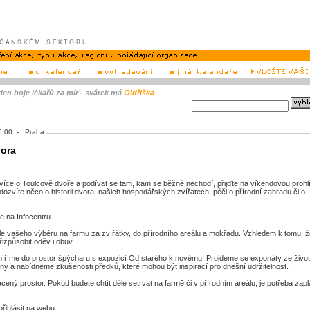
 den boje lékařů za mír - svátek má
Oldřiška
 15:00 - Praha
vora
íce o Toulcově dvoře a podívat se tam, kam se běžně nechodí, přijďte na víkendovou prohl
dozvíte něco o historii dvora, našich hospodářských zvířatech, péči o přírodní zahradu či o
e na Infocentru.
le vašeho výběru na farmu za zvířátky, do přírodního areálu a mokřadu. Vzhledem k tomu, 
izpůsobit oděv i obuv.
míříme do prostor špýcharu s expozicí Od starého k novému. Projdeme se exponáty ze živo
iny a nabídneme zkušenosti předků, které mohou být inspirací pro dnešní udržitelnost.
ný prostor. Pokud budete chtít déle setrvat na farmě či v přírodním areálu, je potřeba zapla
řihlásit na webu.