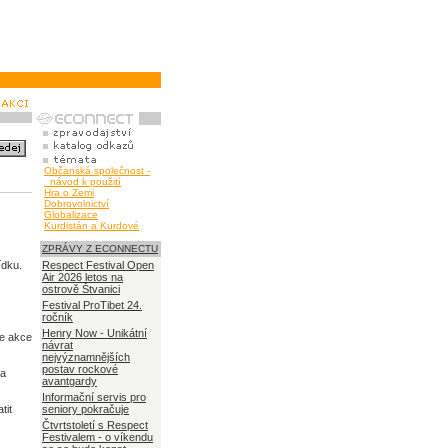
Občanská společnost -
návod k použití
Hra o Zemi
Dobrovolnictví
Globalizace
Kurdistán a Kurdové
ZPRÁVY Z ECONNECTU
ídku.
Respect Festival Open
Air 2026 letos na
ostrově Štvanici
Festival ProTibet 24.
ročník
Henry Now - Unikátní
že akce
návrat
nejvýznamnějších
postav rockové
ta
avantgardy
Informační servis pro
tit
seniory pokračuje
Čtvrtstoletí s Respect
Festivalem - o víkendu