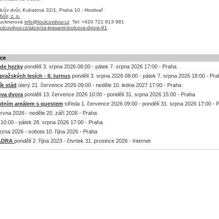
cův dvůr, Kubatova 32/1, Praha 10 - Hostivař
vůr, z. s.
rucknerová
info@toulcuvdvur.cz
Tel: +420 721 813 981
toulcuvdvur.cz/akce/za-krasami-toulcova-dvora-91
kce
jde hezky
pondělí 3. srpna 2026 08:00 - pátek 7. srpna 2026 17:00 - Praha
ražských lesích - II. turnus
pondělí 3. srpna 2026 08:00 - pátek 7. srpna 2026 18:00 - Pr
k stád
úterý 21. července 2026 09:00 - neděle 10. ledna 2027 17:00 - Praha
ova dvora
pondělí 13. července 2026 10:00 - pondělí 31. srpna 2026 15:00 - Praha
odním areálem s questem
středa 1. července 2026 09:00 - pondělí 31. srpna 2026 17:00 - 
rvna 2026 - neděle 20. září 2026 - Praha
10:00 - pátek 28. srpna 2026 17:00 - Praha
ezna 2026 - sobota 10. října 2026 - Praha
a ADRA
pondělí 2. října 2023 - čtvrtek 31. prosince 2026 - Internet