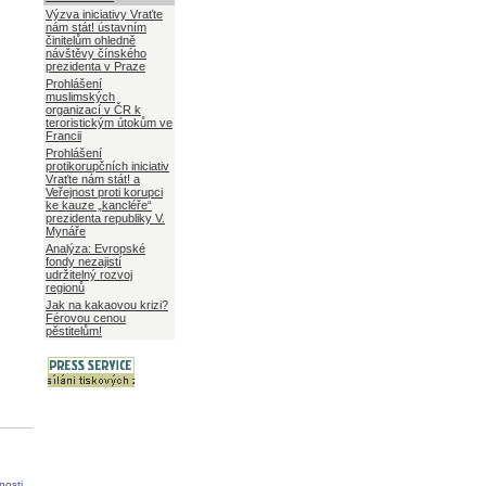
Výzva iniciativy Vraťte
nám stát! ústavním
činitelům ohledně
návštěvy čínského
prezidenta v Praze
Prohlášení
muslimských
organizací v ČR k
teroristickým útokům ve
Francii
Prohlášení
protikorupčních iniciativ
Vraťte nám stát! a
Veřejnost proti korupci
ke kauze „kancléře“
prezidenta republiky V.
Mynáře
Analýza: Evropské
fondy nezajistí
udržitelný rozvoj
regionů
Jak na kakaovou krizi?
Férovou cenou
pěstitelům!
nosti