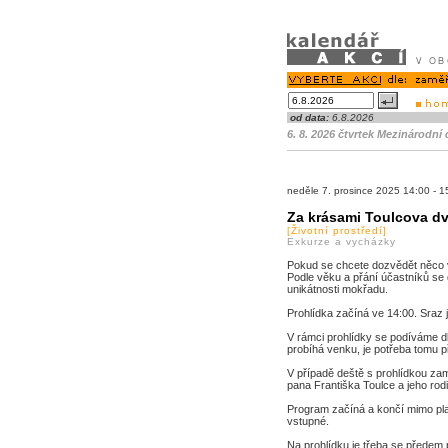
od data:
6.8.2026
6. 8. 2026 čtvrtek Mezinárodní
neděle 7. prosince 2025 14:00 -
Za krásami Toulcova d
[Životní prostředí]
Exkurze a vycházky
Pokud se chcete dozvědět něco v
Podle věku a přání účastníků se 
unikátnosti mokřadu.
Prohlídka začíná ve 14:00. Sraz j
V rámci prohlídky se podíváme d
probíhá venku, je potřeba tomu př
V případě deště s prohlídkou za
pana Františka Toulce a jeho rod
Program začíná a končí mimo place
vstupné.
Na prohlídku je třeba se předem p