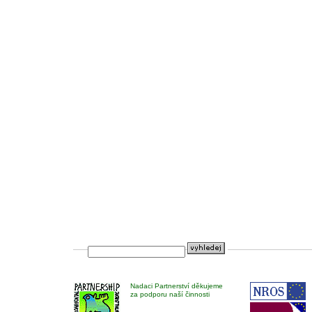
Nadaci Partnerství děkujeme
za podporu naší činnosti