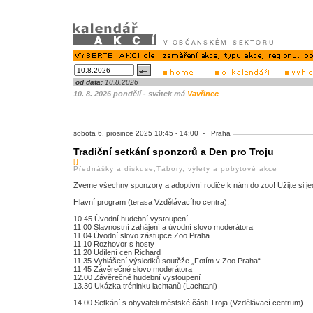
od data:
10.8.2026
10. 8. 2026 pondělí - svátek má
Vavřinec
sobota 6. prosince 2025 10:45 - 14:00 - Praha
Tradiční setkání sponzorů a Den pro Troju
[]
Přednášky a diskuse,Tábory, výlety a pobytové akce
Zveme všechny sponzory a adoptivní rodiče k nám do zoo! Užijte si j
Hlavní program (terasa Vzdělávacího centra):
10.45 Úvodní hudební vystoupení
11.00 Slavnostní zahájení a úvodní slovo moderátora
11.04 Úvodní slovo zástupce Zoo Praha
11.10 Rozhovor s hosty
11.20 Udílení cen Richard
11.35 Vyhlášení výsledků soutěže „Fotím v Zoo Praha“
11.45 Závěrečné slovo moderátora
12.00 Závěrečné hudební vystoupení
13.30 Ukázka tréninku lachtanů (Lachtani)
14.00 Setkání s obyvateli městské části Troja (Vzdělávací centrum)