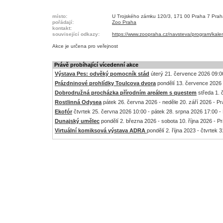
místo:
U Trojského zámku 120/3, 171 00 Praha 7 Prah
pořádají:
Zoo Praha
kontakt:
související odkazy:
https://www.zoopraha.cz/navsteva/program/kale
Akce je
určena pro veřejnost
Právě probíhající vícedenní akce
Výstava Pes: odvěký pomocník stád
úterý 21. července 2026 09:00
Prázdninové prohlídky Toulcova dvora
pondělí 13. července 2026 
Dobrodružná procházka přírodním areálem s questem
středa 1. 
Rostlinná Odysea
pátek 26. června 2026 - neděle 20. září 2026 - P
Ekofór
čtvrtek 25. června 2026 10:00 - pátek 28. srpna 2026 17:00 -
Dunajský umělec
pondělí 2. března 2026 - sobota 10. října 2026 - P
Virtuální komiksová výstava ADRA
pondělí 2. října 2023 - čtvrtek 