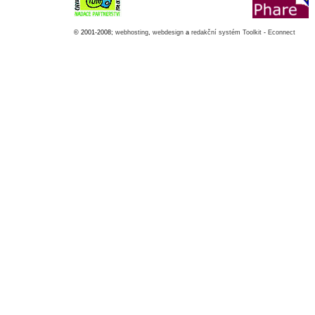
© 2001-2008;
webhosting
,
webdesign
a
redakční systém Toolkit
-
Econnect